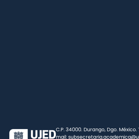
C.P. 34000. Durango, Dgo. México.
mail: subsecretaria.academica@u